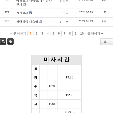
삼위일체 대축일, 예비신자
바오로
인사
277
2024.05.19
432
견진성사
바오로
276
2024.05.19
257
성령강림 대축일
바오로
1
첫 페이지
2
3
4
5
6
7
8
9
10
끝 페이지
쓰기
검색
태그
미 사 시 간
월
화
19:30
수
10:00
목
19:30
금
10:00
초.중.고