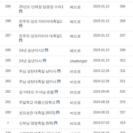
289
2025.01.13
396
25년도 단체장 임명장 수여1
베드로
288
2025.01.13
358
천주의 성모 마리아대축일2
베드로
287
2025.01.13
297
천주의 성모마리아 대축일1
베드로
286
2025.01.13
298
24년 송년미사2
베드로
285
2025.01.13
322
24년 송년미사
challenger
284
2024.12.28
311
주님 성탄대축일 낮미사
바오로
283
2024.12.28
321
주님 성탄대축일 밤미사
바오로
282
2024.09.06
520
김 마태오 수녀님 송별
바오로
281
2024.08.18
379
주일학교 여름신앙학교
바오로
280
2024.08.15
337
성모승천 대축일 (8/15)
바오로
»
2024.07.03
414
신부님 영명축일 (6/9)
바오로
278
2024.05.28
703