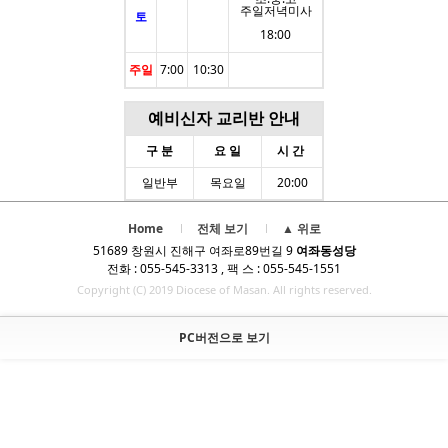
주일저녁미사
토
18:00
주일
7:00
10:30
예비신자 교리반 안내
구 분
요 일
시 간
일반부
목요일
20:00
Home
전체 보기
▲ 위로
51689 창원시 진해구 여좌로89번길 9
여좌동성당
전화 : 055-545-3313 , 팩 스 : 055-545-1551
Copyright (C) 2019 Diocese of Masan. All rights reserved.
PC버전으로 보기