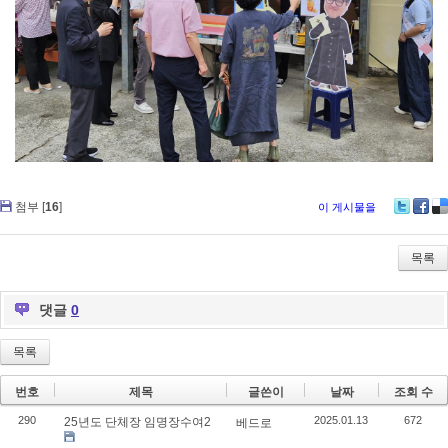
첨부 [
16
]
이 게시물을
Twitter
Faceb
De
목록
댓글
0
목록
번호
제목
글쓴이
날짜
조회 수
290
2025.01.13
672
25년도 단체장 임명장수여2
베드로