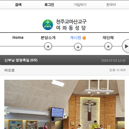
Skip to content
검색
로그인
가입하기
한국어
Home
본당소개
재단체
게시판
+
+
▶
+
신부님 영명축일 (6/9)
2024.07.03 12:42
바오로
조회 수:414