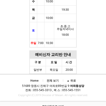
수
10:00
목
19:30
금
10:00
초.중.고
주일저녁미사
토
18:00
주일
7:00
10:30
예비신자 교리반 안내
구 분
요 일
시 간
일반부
목요일
20:00
Home
전체 보기
▲ 위로
51689 창원시 진해구 여좌로89번길 9
여좌동성당
전화 : 055-545-3313 , 팩 스 : 055-545-1551
Copyright (C) 2019 Diocese of Masan. All rights reserved.