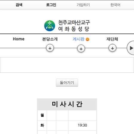
Skip to content
검색
로그인
가입하기
한국어
Home
본당소개
재단체
게시판
+
+
▶
+
돌아가기
미 사 시 간
월
화
19:30