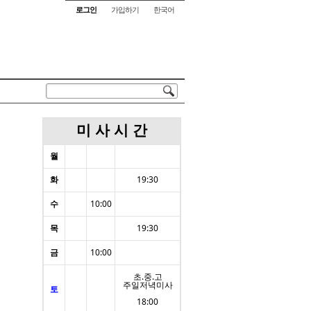
로그인
가입하기
한국어
미 사 시 간
월
화
19:30
수
10:00
목
19:30
금
10:00
초.중.고
주일저녁미사
토
18:00