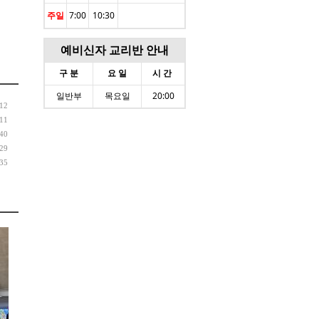
주일
7:00
10:30
예비신자 교리반 안내
구 분
요 일
시 간
일반부
목요일
20:00
:12
:11
:40
:29
:35