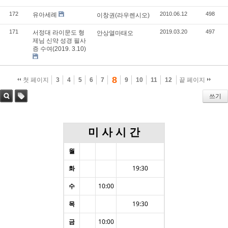
172
2010.06.12
498
유아세례
이창권(라우렌시오)
171
2019.03.20
497
서정대 라이문도 형
안상열마태오
제님 신약 성경 필사
증 수여(2019. 3.10)
8
첫 페이지
3
4
5
6
7
9
10
11
12
끝 페이지
쓰기
검색
태그
미 사 시 간
월
화
19:30
수
10:00
목
19:30
금
10:00