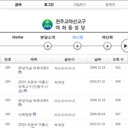
Skip to content
검색
로그인
가입하기
한국어
Home
본당소개
게시판
재단체
+
+
+
▶
번호
제목
글쓴이
날짜
조회 수
185
2009.11.19
510
본당의날 체육대회3
아드리아수녀
184
2010.07.31
509
2010 초등부 여름신
박계정
앙학교 4 (인형극 시
청)
183
2009.11.19
508
본당의날 체육대회4
아드리아수녀
182
2009.06.04
507
사목방문
아드리아수녀
181
2010.07.31
506
2010 초등부 여름신
박계정