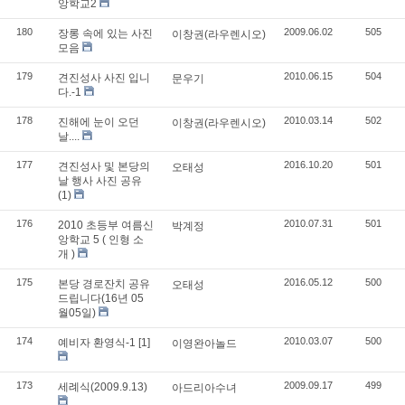
앙학교2
180
2009.06.02
505
장롱 속에 있는 사진
이창권(라우렌시오)
모음
179
2010.06.15
504
견진성사 사진 입니
문우기
다.-1
178
2010.03.14
502
진해에 눈이 오던
이창권(라우렌시오)
날....
177
2016.10.20
501
견진성사 및 본당의
오태성
날 행사 사진 공유
(1)
176
2010.07.31
501
2010 초등부 여름신
박계정
앙학교 5 ( 인형 소
개 )
175
2016.05.12
500
본당 경로잔치 공유
오태성
드립니다(16년 05
월05일)
174
2010.03.07
500
예비자 환영식-1
[1]
이영완아놀드
173
2009.09.17
499
세례식(2009.9.13)
아드리아수녀