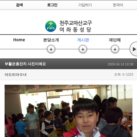
Skip to content
검색
로그인
가입하기
한국어
Home
본당소개
게시판
재단체
+
+
+
▶
부활은총잔치 사진이예요
2009.04.14 10:38
아드리아수녀
조회 수:1222