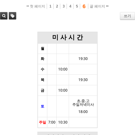
6
첫 페이지
1
2
3
4
5
끝 페이지
쓰기
검색
태그
미 사 시 간
월
화
19:30
수
10:00
목
19:30
금
10:00
초.중.고
주일저녁미사
토
18:00
주일
7:00
10:30