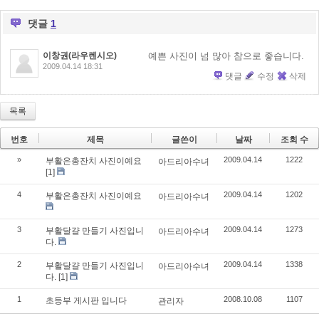
댓글
1
이창권(라우렌시오)
예쁜 사진이 넘 많아 참으로 좋습니다.
2009.04.14 18:31
댓글
수정
삭제
목록
번호
제목
글쓴이
날짜
조회 수
»
2009.04.14
1222
부활은총잔치 사진이예요
아드리아수녀
[1]
4
2009.04.14
1202
부활은총잔치 사진이예요
아드리아수녀
3
2009.04.14
1273
부활달걀 만들기 사진입니
아드리아수녀
다.
2
2009.04.14
1338
부활달걀 만들기 사진입니
아드리아수녀
다.
[1]
1
2008.10.08
1107
초등부 게시판 입니다
관리자