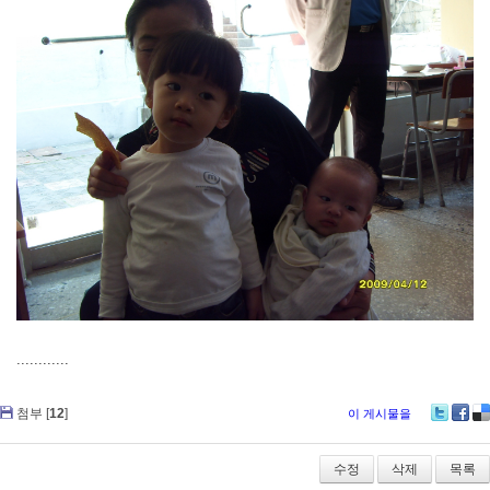
............
첨부 [
12
]
이 게시물을
Twitter
Faceb
De
수정
삭제
목록