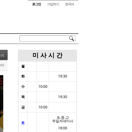
로그인
가입하기
한국어
미 사 시 간
:06
16
월
화
19:30
수
10:00
목
19:30
금
10:00
초.중.고
주일저녁미사
토
18:00