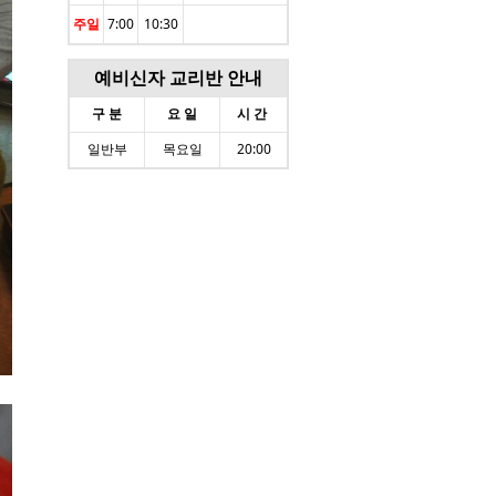
주일
7:00
10:30
예비신자 교리반 안내
구 분
요 일
시 간
일반부
목요일
20:00